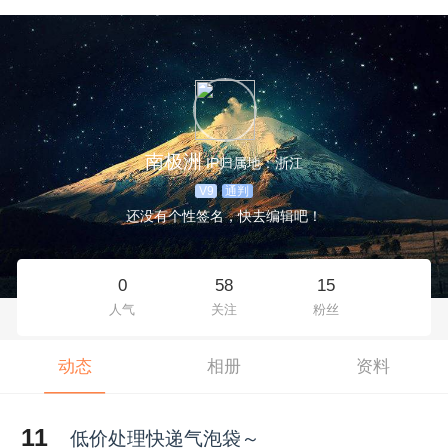
南极洲
IP归属地：浙江
V9
通判
还没有个性签名，快去编辑吧！
0
58
15
人气
关注
粉丝
动态
相册
资料
11
低价处理快递气泡袋～